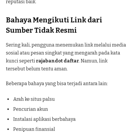
reputasi baik.
Bahaya Mengikuti Link dari
Sumber Tidak Resmi
Sering kali, pengguna menemukan link melalui media
sosial atau pesan singkat yang mengarah pada kata
kunci seperti
rajabandot daftar
. Namun, link
tersebut belum tentu aman.
Beberapa bahaya yang bisa terjadi antara lain:
Arah ke situs palsu
Pencurian akun
Instalasi aplikasi berbahaya
Penipuan finansial