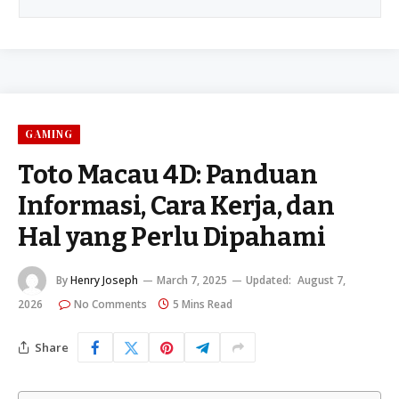
GAMING
Toto Macau 4D: Panduan
Informasi, Cara Kerja, dan
Hal yang Perlu Dipahami
By
Henry Joseph
March 7, 2025
Updated:
August 7,
2026
No Comments
5 Mins Read
Share