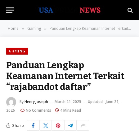
Home
Gaming
Panduan Lengkap Keamanan Internet Terkait “rajabandot daftar”
»
»
GAMING
Panduan Lengkap
Keamanan Internet Terkait
“rajabandot daftar”
By
Henry Joseph
March 21, 2025
Updated:
June 21,
2026
No Comments
4 Mins Read
Share