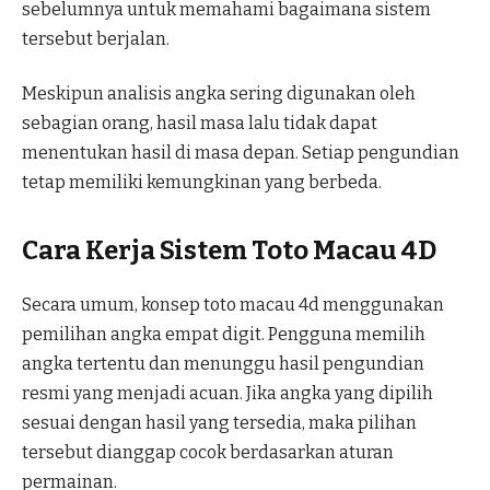
sebelumnya untuk memahami bagaimana sistem
tersebut berjalan.
Meskipun analisis angka sering digunakan oleh
sebagian orang, hasil masa lalu tidak dapat
menentukan hasil di masa depan. Setiap pengundian
tetap memiliki kemungkinan yang berbeda.
Cara Kerja Sistem Toto Macau 4D
Secara umum, konsep toto macau 4d menggunakan
pemilihan angka empat digit. Pengguna memilih
angka tertentu dan menunggu hasil pengundian
resmi yang menjadi acuan. Jika angka yang dipilih
sesuai dengan hasil yang tersedia, maka pilihan
tersebut dianggap cocok berdasarkan aturan
permainan.