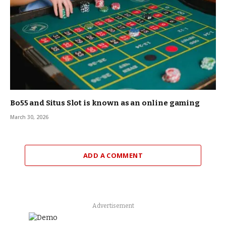
Bo55 and Situs Slot is known as an online gaming
March 30, 2026
ADD A COMMENT
Advertisement