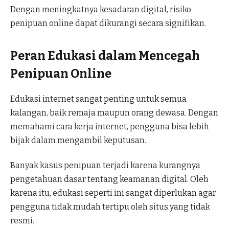
Dengan meningkatnya kesadaran digital, risiko
penipuan online dapat dikurangi secara signifikan.
Peran Edukasi dalam Mencegah
Penipuan Online
Edukasi internet sangat penting untuk semua
kalangan, baik remaja maupun orang dewasa. Dengan
memahami cara kerja internet, pengguna bisa lebih
bijak dalam mengambil keputusan.
Banyak kasus penipuan terjadi karena kurangnya
pengetahuan dasar tentang keamanan digital. Oleh
karena itu, edukasi seperti ini sangat diperlukan agar
pengguna tidak mudah tertipu oleh situs yang tidak
resmi.