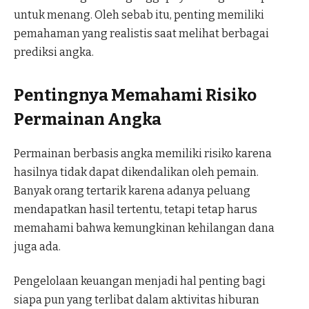
untuk menang. Oleh sebab itu, penting memiliki
pemahaman yang realistis saat melihat berbagai
prediksi angka.
Pentingnya Memahami Risiko
Permainan Angka
Permainan berbasis angka memiliki risiko karena
hasilnya tidak dapat dikendalikan oleh pemain.
Banyak orang tertarik karena adanya peluang
mendapatkan hasil tertentu, tetapi tetap harus
memahami bahwa kemungkinan kehilangan dana
juga ada.
Pengelolaan keuangan menjadi hal penting bagi
siapa pun yang terlibat dalam aktivitas hiburan