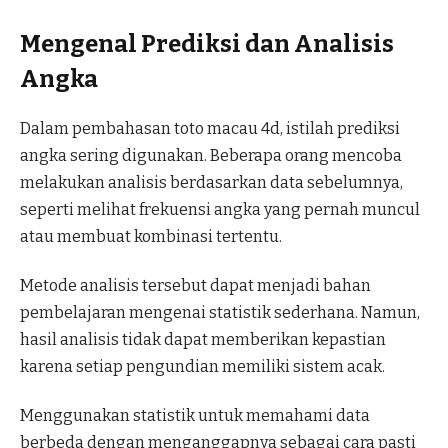
Mengenal Prediksi dan Analisis
Angka
Dalam pembahasan toto macau 4d, istilah prediksi
angka sering digunakan. Beberapa orang mencoba
melakukan analisis berdasarkan data sebelumnya,
seperti melihat frekuensi angka yang pernah muncul
atau membuat kombinasi tertentu.
Metode analisis tersebut dapat menjadi bahan
pembelajaran mengenai statistik sederhana. Namun,
hasil analisis tidak dapat memberikan kepastian
karena setiap pengundian memiliki sistem acak.
Menggunakan statistik untuk memahami data
berbeda dengan menganggapnya sebagai cara pasti