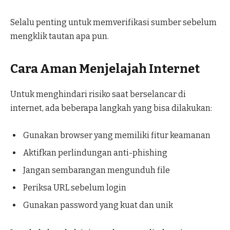
Selalu penting untuk memverifikasi sumber sebelum
mengklik tautan apa pun.
Cara Aman Menjelajah Internet
Untuk menghindari risiko saat berselancar di
internet, ada beberapa langkah yang bisa dilakukan:
Gunakan browser yang memiliki fitur keamanan
Aktifkan perlindungan anti-phishing
Jangan sembarangan mengunduh file
Periksa URL sebelum login
Gunakan password yang kuat dan unik