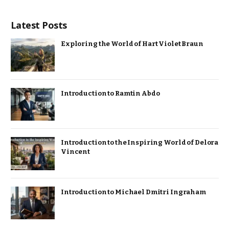
Latest Posts
Exploring the World of Hart Violet Braun
Introduction to Ramtin Abdo
Introduction to the Inspiring World of Delora
Vincent
Introduction to Michael Dmitri Ingraham